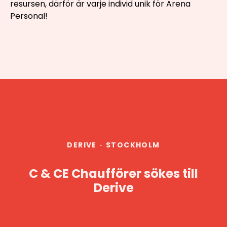
resursen, därför är varje individ unik för Arena
Personal!
DERIVE
·
STOCKHOLM
C & CE Chaufförer sökes till
Derive