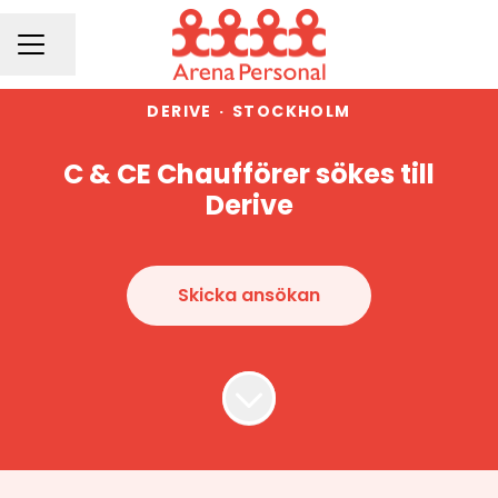
Dela sidan
KARRIÄRMENY
DERIVE
·
STOCKHOLM
C & CE Chaufförer sökes till
Derive
Skicka ansökan