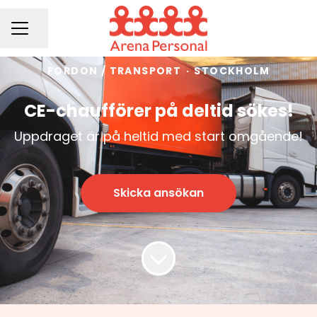
Dela sidan
KARRIÄRMENY
FORDON / TRANSPORT
·
STOCKHOLM
CE-chaufförer på deltid sökes!
Uppdraget är på heltid med start omgående!
Skicka ansökan