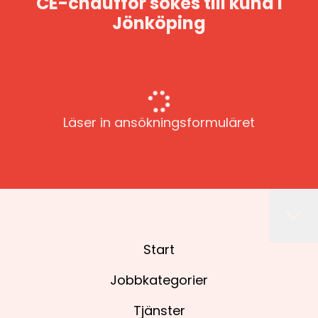
CE-chaufför sökes till kund i
Jönköping
Läser in ansökningsformuläret
Start
Jobbkategorier
Tjänster