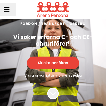
Dela sidan
KARRIÄRMENY
FORDON / TRANSPORT
·
ÖREBRO
Vi söker erfarna C- och CE-
chaufförer!
Skicka ansökan
Vi svarar vanligtvis inom
en vecka