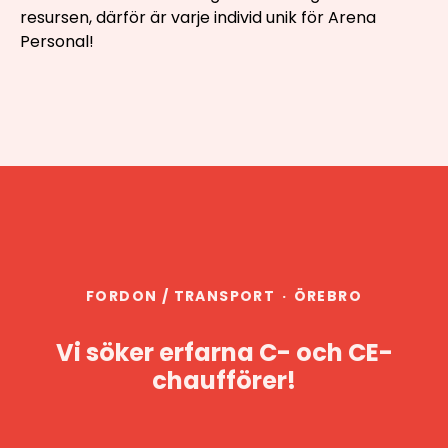
resursen, därför är varje individ unik för Arena
Personal!
FORDON / TRANSPORT
·
ÖREBRO
Vi söker erfarna C- och CE-
chaufförer!