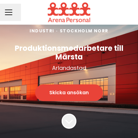
Dela sidan
KARRIÄRMENY
INDUSTRI
·
STOCKHOLM NORR
Produktionsmedarbetare till
Märsta
Arlandastad
Skicka ansökan