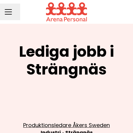
Dela sidan
KARRIÄRMENY
Lediga jobb i
Strängnäs
Produktionsledare Åkers Sweden
Industri
·
Strängnäs