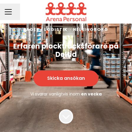
Dela sidan
KARRIÄRMENY
LAGER / LOGISTIK
·
HELSINGBORG
Erfaren plocktrucksförare på
Deltid
Skicka ansökan
Vi svarar vanligtvis inom
en vecka