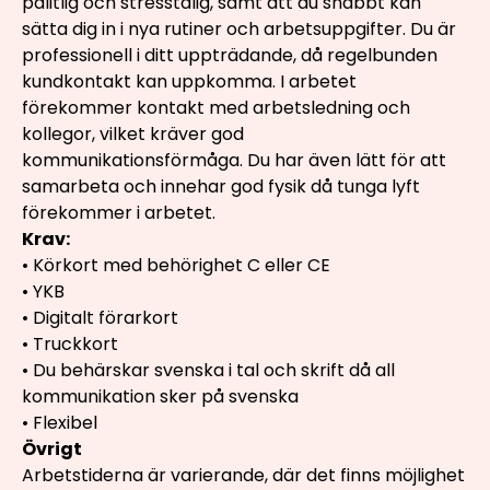
pålitlig och stresstålig, samt att du snabbt kan
sätta dig in i nya rutiner och arbetsuppgifter. Du är
professionell i ditt uppträdande, då regelbunden
kundkontakt kan uppkomma. I arbetet
förekommer kontakt med arbetsledning och
kollegor, vilket kräver god
kommunikationsförmåga. Du har även lätt för att
samarbeta och innehar god fysik då tunga lyft
förekommer i arbetet.
Krav:
• Körkort med behörighet C eller CE
• YKB
• Digitalt förarkort
• Truckkort
• Du behärskar svenska i tal och skrift då all
kommunikation sker på svenska
• Flexibel
Övrigt
Arbetstiderna är varierande, där det finns möjlighet