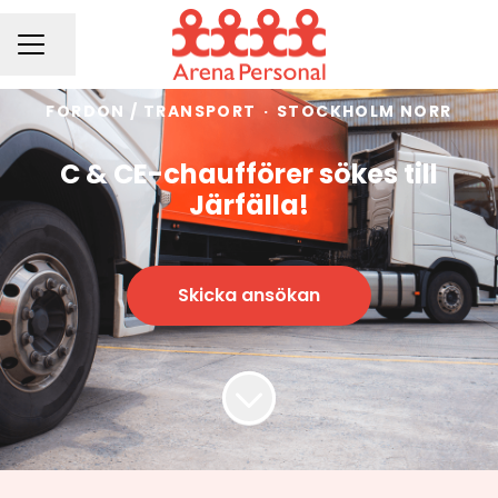
Dela sidan
KARRIÄRMENY
FORDON / TRANSPORT
·
STOCKHOLM NORR
C & CE-chaufförer sökes till
Järfälla!
Skicka ansökan