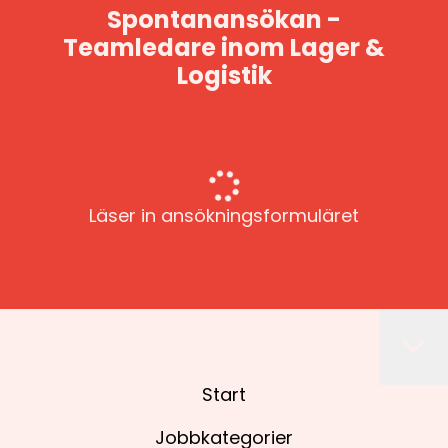
Spontanansökan -
Teamledare inom Lager &
Logistik
Läser in ansökningsformuläret
Start
Jobbkategorier